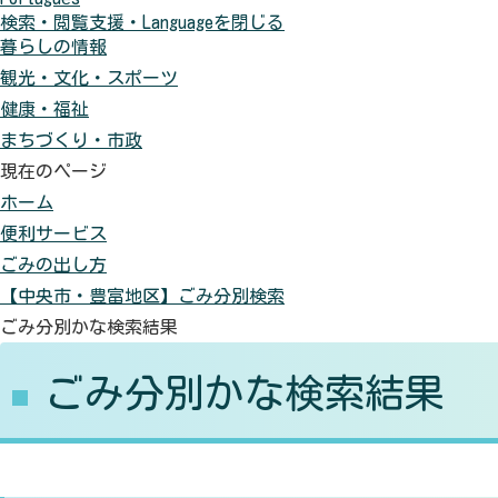
検索・閲覧支援・
Language
を閉じる
に
色
元
暮らしの情報
す
に
に
観光・文化・スポーツ
る
す
戻
健康・福祉
る
す
まちづくり・市政
現在のページ
ホーム
便利サービス
ごみの出し方
【中央市・豊富地区】ごみ分別検索
ごみ分別かな検索結果
ごみ分別かな検索結果