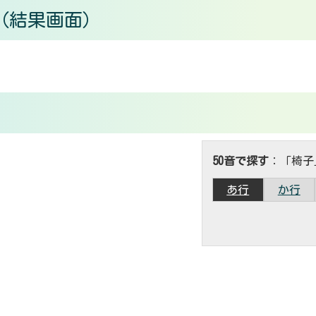
（結果画面）
50音で探す
：「椅子
あ行
か行