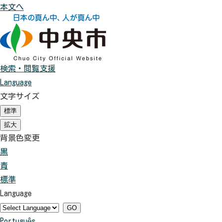
本文へ
検索・閲覧支援
Language
文字サイズ
標準
（
初
拡大
（
期
初
背景色変更
状
期
態
黒
背
状
）
態
青
景
背
）
標準
色
景
背
Language
を
色
景
黒
を
色
GO
Português
色
青
を