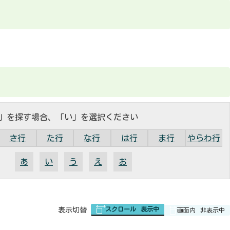
」を探す場合、「い」を選択ください
さ行
た行
な行
は行
ま行
やらわ行
あ
い
う
え
お
スクロール
表示中
表
表示切替
画面内
非表示中
組
み