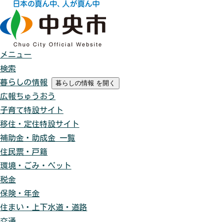
メニュー
検索
暮らしの情報
暮らしの情報
を開く
広報ちゅうおう
子育て特設サイト
移住・定住特設サイト
補助金・助成金 一覧
住民票・戸籍
環境・ごみ・ペット
税金
保険・年金
住まい・上下水道・道路
交通