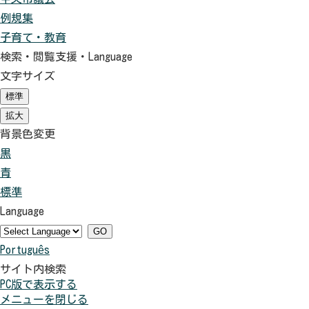
例規集
子育て・教育
検索・閲覧支援・
Language
文字サイズ
標準
（初
期
拡大
（初
状
期
背景色変更
態）
状
黒
背
態）
青
景
背
標準
色
景
背
Language
を
色
景
黒
を
色
GO
Português
色
青
を
サイト内検索
に
色
元
PC版で表示する
す
に
に
メニューを閉じる
る
す
戻