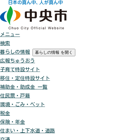
メニュー
検索
暮らしの情報
暮らしの情報
を開く
広報ちゅうおう
子育て特設サイト
移住・定住特設サイト
補助金・助成金 一覧
住民票・戸籍
環境・ごみ・ペット
税金
保険・年金
住まい・上下水道・道路
交通