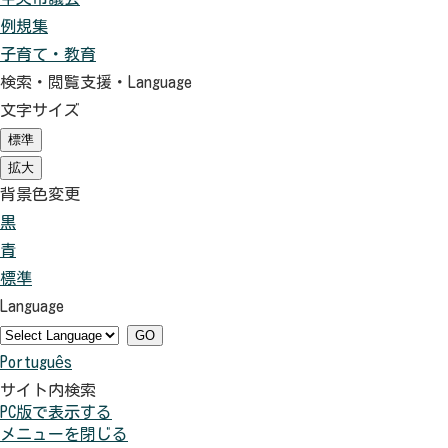
例規集
子育て・教育
検索・閲覧支援・
Language
文字サイズ
標準
（初
期
拡大
（初
状
期
背景色変更
態）
状
黒
背
態）
青
景
背
標準
色
景
背
Language
を
色
景
黒
を
色
GO
Português
色
青
を
サイト内検索
に
色
元
PC版で表示する
す
に
に
メニューを閉じる
る
す
戻