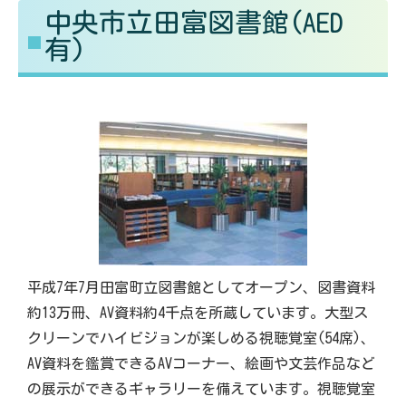
中央市立田富図書館(AED
る
す
有)
平成7年7月田富町立図書館としてオープン、図書資料
約13万冊、AV資料約4千点を所蔵しています。大型ス
クリーンでハイビジョンが楽しめる視聴覚室(54席)、
AV資料を鑑賞できるAVコーナー、絵画や文芸作品など
の展示ができるギャラリーを備えています。視聴覚室