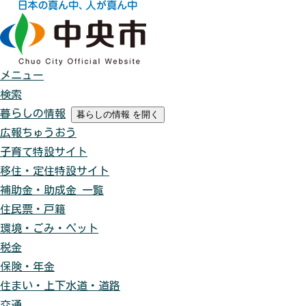
メニュー
検索
暮らしの情報
暮らしの情報
を開く
広報ちゅうおう
子育て特設サイト
移住・定住特設サイト
補助金・助成金 一覧
住民票・戸籍
環境・ごみ・ペット
税金
保険・年金
住まい・上下水道・道路
交通