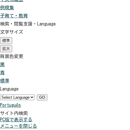
例規集
子育て・教育
検索・閲覧支援・
Language
文字サイズ
標準
（初
期
拡大
（初
状
期
背景色変更
態）
状
黒
背
態）
青
景
背
標準
色
景
背
Language
を
色
景
黒
を
色
GO
Português
色
青
を
サイト内検索
に
色
元
PC版で表示する
す
に
に
メニューを閉じる
る
す
戻