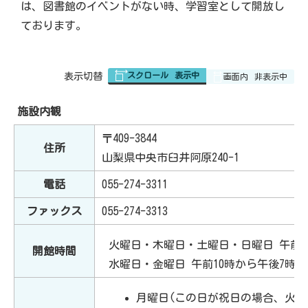
は、図書館のイベントがない時、学習室として開放し
ております。
スクロール
表示中
表
表示切替
画面内
非表示中
組
み
施設内観
の
〒409-3844
住所
山梨県中央市臼井阿原240-1
電話
055-274-3311
ファックス
055-274-3313
火曜日・木曜日・土曜日・日曜日 午前1
開館時間
水曜日・金曜日 午前10時から午後7時ま
月曜日(この日が祝日の場合、火曜