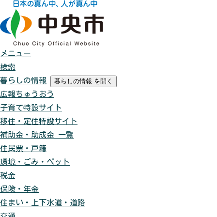
メニュー
検索
暮らしの情報
暮らしの情報
を開く
広報ちゅうおう
子育て特設サイト
移住・定住特設サイト
補助金・助成金 一覧
住民票・戸籍
環境・ごみ・ペット
税金
保険・年金
住まい・上下水道・道路
交通