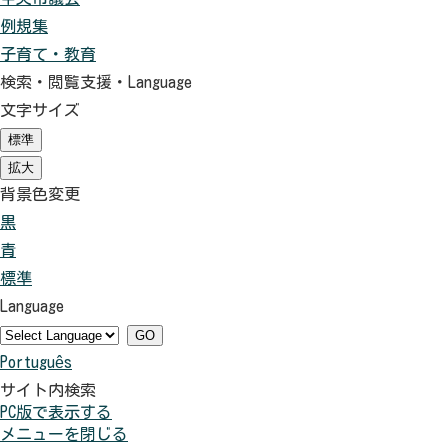
例規集
子育て・教育
検索・閲覧支援・
Language
文字サイズ
標準
（初
期
拡大
（初
状
期
背景色変更
態）
状
黒
背
態）
青
景
背
標準
色
景
背
Language
を
色
景
黒
を
色
GO
Português
色
青
を
サイト内検索
に
色
元
PC版で表示する
す
に
に
メニューを閉じる
る
す
戻