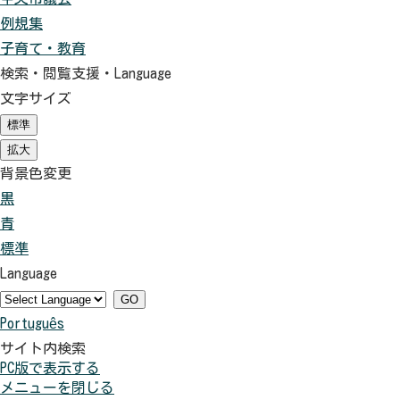
例規集
子育て・教育
検索・閲覧支援・
Language
文字サイズ
標準
（初
期
拡大
（初
状
期
背景色変更
態）
状
黒
背
態）
青
景
背
標準
色
景
背
Language
を
色
景
黒
を
色
GO
Português
色
青
を
サイト内検索
に
色
元
PC版で表示する
す
に
に
メニューを閉じる
る
す
戻