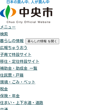
メニュー
検索
暮らしの情報
暮らしの情報
を開く
広報ちゅうおう
子育て特設サイト
移住・定住特設サイト
補助金・助成金 一覧
住民票・戸籍
環境・ごみ・ペット
税金
保険・年金
住まい・上下水道・道路
交通