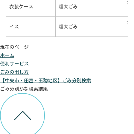
地
衣装ケース
粗大ごみ
・
地
イス
粗大ごみ
・
現在のページ
ホーム
便利サービス
ごみの出し方
【中央市・田富・玉穂地区】ごみ分別検索
ごみ分別かな検索結果