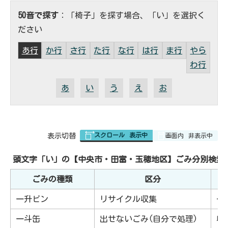
50音で探す
：「椅子」を探す場合、「い」を選択く
ださい
あ行
か行
さ行
た行
な行
は行
ま行
やら
わ行
あ
い
う
え
お
スクロール
表示中
表
表示切替
画面内
非表示中
組
み
の
頭文字「
い
」の
【中央市・田富・玉穂地区】ごみ分別検索
ごみの種類
区分
一升ビン
リサイクル収集
一
一斗缶
出せないごみ(自分で処理)
収