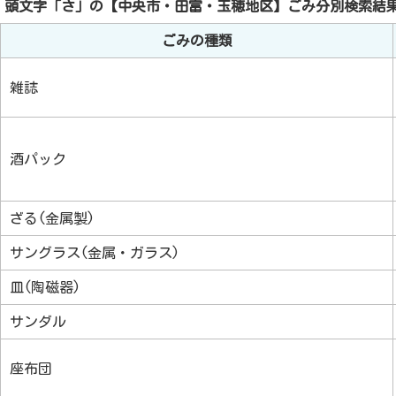
頭文字「
さ
」の
【中央市・田富・玉穂地区】ごみ分別検索
結
ごみの種類
雑誌
酒パック
ざる(金属製)
サングラス(金属・ガラス)
皿(陶磁器)
サンダル
座布団