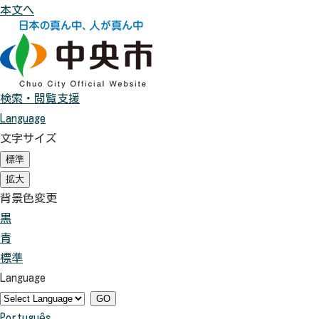
本文へ
検索・閲覧支援
Language
文字サイズ
標準
（
初
拡大
（
期
初
背景色変更
状
期
態
黒
背
状
）
態
青
景
背
）
標準
色
景
背
Language
を
色
景
黒
を
色
GO
Português
色
青
を