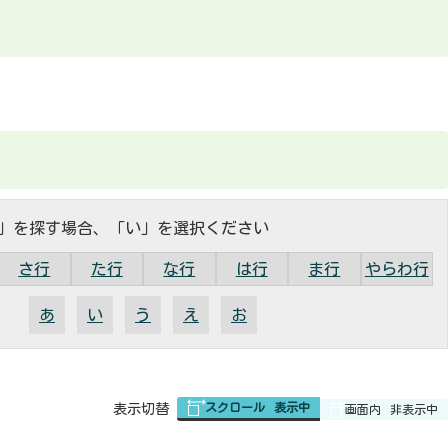
」を探す場合、「い」を選択ください
さ行
た行
な行
は行
ま行
やらわ行
あ
い
う
え
お
スクロール
表示中
表
表示切替
画面内
非表示中
組
み