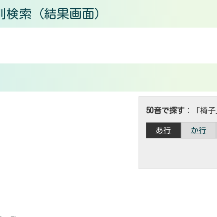
別検索
（結果画面）
50音で探す
：「椅子
あ行
か行