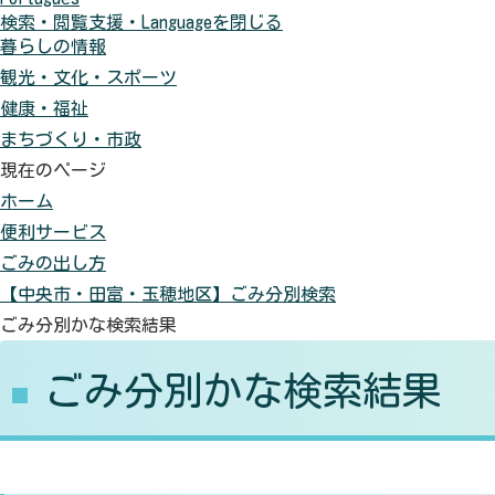
検索・閲覧支援・
Language
を閉じる
に
色
元
暮らしの情報
す
に
に
観光・文化・スポーツ
る
す
戻
健康・福祉
る
す
まちづくり・市政
現在のページ
ホーム
便利サービス
ごみの出し方
【中央市・田富・玉穂地区】ごみ分別検索
ごみ分別かな検索結果
ごみ分別かな検索結果