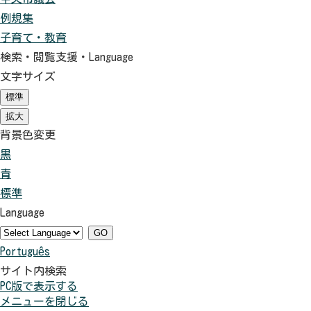
例規集
子育て・教育
検索・閲覧支援・
Language
文字サイズ
標準
（初
期
拡大
（初
状
期
背景色変更
態）
状
黒
背
態）
青
景
背
標準
色
景
背
Language
を
色
景
黒
を
色
GO
Português
色
青
を
サイト内検索
に
色
元
PC版で表示する
す
に
に
メニューを閉じる
る
す
戻