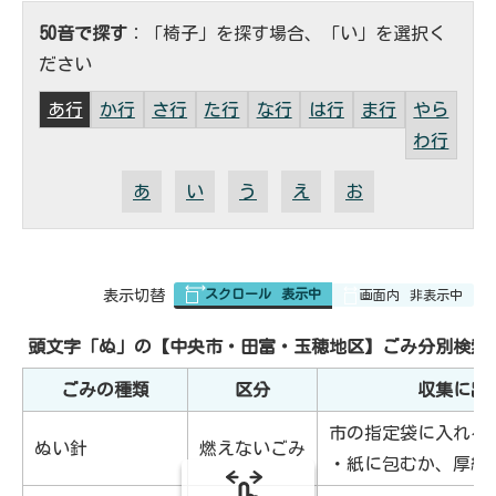
50音で探す
：「椅子」を探す場合、「い」を選択く
ださい
あ行
か行
さ行
た行
な行
は行
ま行
やら
わ行
あ
い
う
え
お
スクロール
表示中
表
表示切替
画面内
非表示中
組
み
の
頭文字「
ぬ
」の
【中央市・田富・玉穂地区】ごみ分別検索
ごみの種類
区分
収集に出
市の指定袋に入れる
ぬい針
燃えないごみ
・紙に包むか、厚紙