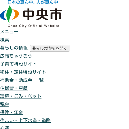
メニュー
検索
暮らしの情報
暮らしの情報
を開く
広報ちゅうおう
子育て特設サイト
移住・定住特設サイト
補助金・助成金 一覧
住民票・戸籍
環境・ごみ・ペット
税金
保険・年金
住まい・上下水道・道路
交通