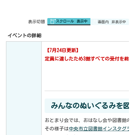
スクロール
表示中
表
表示切替
画面内
非表示中
組
み
の
イベントの詳細
【7月24日更新】
定員に達したため3館すべての受付を終了
みんなのぬいぐるみを図
おとまり会では、おはなし会や図書館の
その様子は
中央市立図書館インスタグラ