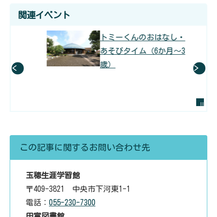
関連イベント
3歳～
トミーくんのおはなし・
あそびタイム（6か月～3
歳）
前のスライドを表示
次
この記事に関するお問い合わせ先
玉穂生涯学習館
〒409-3821 中央市下河東1-1
電話：
055-230-7300
田富図書館