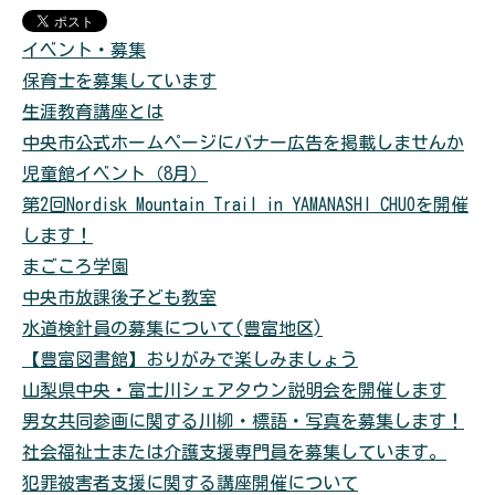
イベント・募集
保育士を募集しています
生涯教育講座とは
中央市公式ホームページにバナー広告を掲載しませんか
児童館イベント（8月）
第2回Nordisk Mountain Trail in YAMANASHI CHUOを開催
します！
まごころ学園
中央市放課後子ども教室
水道検針員の募集について(豊富地区)
【豊富図書館】おりがみで楽しみましょう
山梨県中央・富士川シェアタウン説明会を開催します
男女共同参画に関する川柳・標語・写真を募集します！
社会福祉士または介護支援専門員を募集しています。
犯罪被害者支援に関する講座開催について