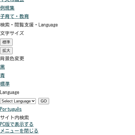
例規集
子育て・教育
検索・閲覧支援・
Language
文字サイズ
標準
（初
期
拡大
（初
状
期
背景色変更
態）
状
黒
背
態）
青
景
背
標準
色
景
背
Language
を
色
景
黒
を
色
GO
Português
色
青
を
サイト内検索
に
色
元
PC版で表示する
す
に
に
メニューを閉じる
る
す
戻