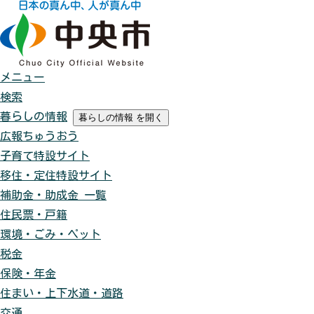
メニュー
検索
暮らしの情報
暮らしの情報
を開く
広報ちゅうおう
子育て特設サイト
移住・定住特設サイト
補助金・助成金 一覧
住民票・戸籍
環境・ごみ・ペット
税金
保険・年金
住まい・上下水道・道路
交通