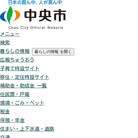
メニュー
検索
暮らしの情報
暮らしの情報
を開く
広報ちゅうおう
子育て特設サイト
移住・定住特設サイト
補助金・助成金 一覧
住民票・戸籍
環境・ごみ・ペット
税金
保険・年金
住まい・上下水道・道路
交通