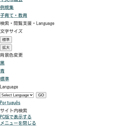
例規集
子育て・教育
検索・閲覧支援・
Language
文字サイズ
標準
（初
期
拡大
（初
状
期
背景色変更
態）
状
黒
背
態）
青
景
背
標準
色
景
背
Language
を
色
景
黒
を
色
GO
Português
色
青
を
サイト内検索
に
色
元
PC版で表示する
す
に
に
メニューを閉じる
る
す
戻