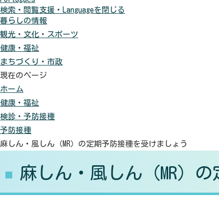
検索・閲覧支援・
Language
を閉じる
に
色
元
暮らしの情報
す
に
に
観光・文化・スポーツ
る
す
戻
健康・福祉
る
す
まちづくり・市政
現在のページ
ホーム
健康・福祉
検診・予防接種
予防接種
麻しん・風しん（MR）の定期予防接種を受けましょう
麻しん・風しん（MR）