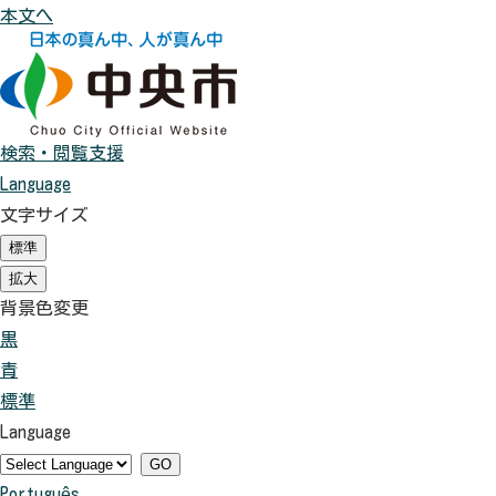
本文へ
検索・閲覧支援
Language
文字サイズ
標準
（
初
拡大
（
期
初
背景色変更
状
期
態
黒
背
状
）
態
青
景
背
）
標準
色
景
背
Language
を
色
景
黒
を
色
GO
Português
色
青
を