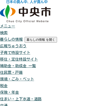
メニュー
検索
暮らしの情報
暮らしの情報
を開く
広報ちゅうおう
子育て特設サイト
移住・定住特設サイト
補助金・助成金 一覧
住民票・戸籍
環境・ごみ・ペット
税金
保険・年金
住まい・上下水道・道路
交通