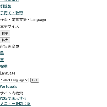
例規集
子育て・教育
検索・閲覧支援・
Language
文字サイズ
標準
（初
期
拡大
（初
状
期
背景色変更
態）
状
黒
背
態）
青
景
背
標準
色
景
背
Language
を
色
景
黒
を
色
GO
Português
色
青
を
サイト内検索
に
色
元
PC版で表示する
す
に
に
メニューを閉じる
る
す
戻