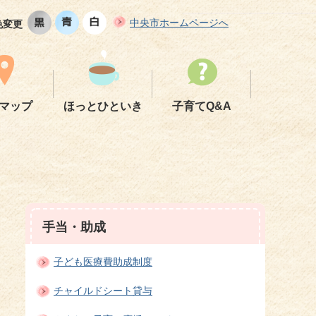
中央市ホームページへ
色変更
マップ
ほっとひといき
子育てQ&A
手当・助成
子ども医療費助成制度
チャイルドシート貸与