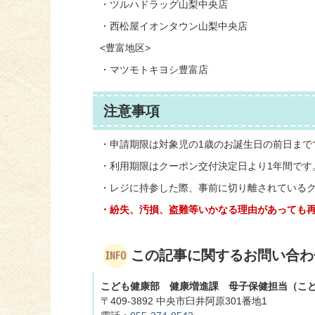
・ツルハドラッグ山梨中央店
・西松屋イオンタウン山梨中央店
<豊富地区>
・マツモトキヨシ豊富店
注意事項
・申請期限は対象児の1歳のお誕生日の前日まで
・利用期限はクーポン交付決定日より1年間です
・レジに持参した際、事前に切り離されている
・紛失、汚損、盗難等いかなる理由があっても
この記事に関するお問い合わ
こども健康部 健康増進課 母子保健担当（こ
〒409-3892 中央市臼井阿原301番地1