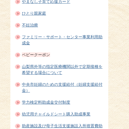
やまなし子育て応援カード
ひとり親家庭
不妊治療
ファミリー・サポート・センター事業利用助
成金
ベビークーポン
山梨県外等の指定医療機関以外で定期接種を
希望する場合について
中央市妊婦のための支援給付（妊婦支援給付
金）
学力検定料助成金交付制度
幼児用チャイルドシート購入助成事業
助産施設及び母子生活支援施設入所措置費助