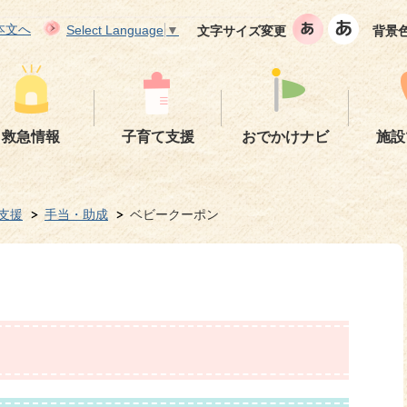
本文へ
Select Language
▼
文字サイズ変更
背景
救急情報
子育て支援
おでかけナビ
施設
支援
手当・助成
ベビークーポン