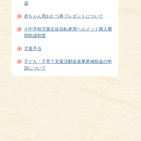
成
赤ちゃん用おむつ券プレゼントについて
小中学校児童生徒自転車用ヘルメット購入費
用助成制度
児童手当
子ども・子育て支援活動促進事業補助金の申
請について