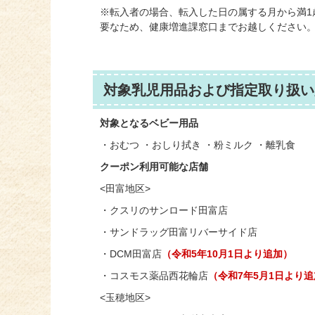
※転入者の場合、転入した日の属する月から満1
要なため、健康増進課窓口までお越しください
対象乳児用品および指定取り扱い
対象となるベビー用品
・おむつ ・おしり拭き ・粉ミルク ・離乳食
クーポン利用可能な店舗
<田富地区>
・クスリのサンロード田富店
・サンドラッグ田富リバーサイド店
・DCM田富店
（令和5年10月1日より追加）
・コスモス薬品西花輪店
（令和7年5月1日より
<玉穂地区>