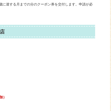
歳に達する月までの分のクーポン券を交付します。申請が必
。
店
追加）