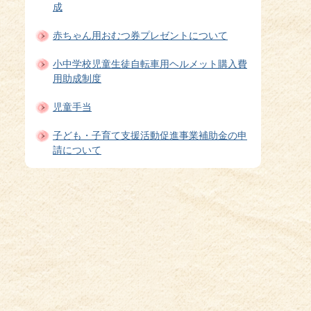
成
赤ちゃん用おむつ券プレゼントについて
小中学校児童生徒自転車用ヘルメット購入費
用助成制度
児童手当
子ども・子育て支援活動促進事業補助金の申
請について