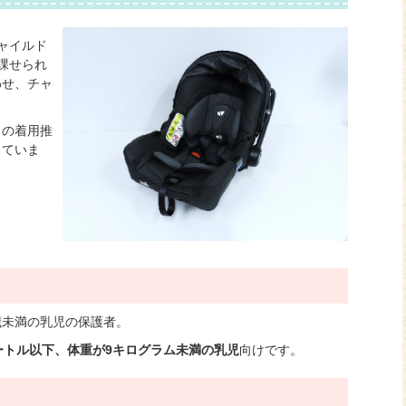
ャイルド
課せられ
わせ、チャ
。
トの着用推
っていま
歳未満の乳児の保護者。
ートル以下、体重が9キログラム未満の乳児
向けです。