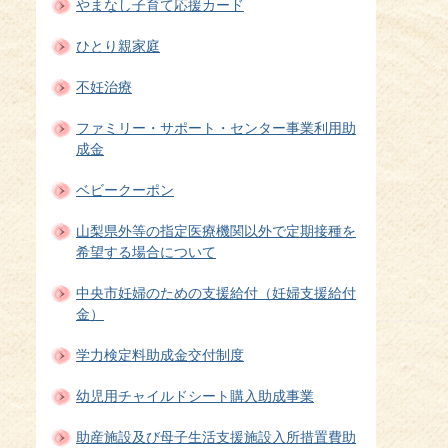
やまなし子育て応援カード
ひとり親家庭
不妊治療
ファミリー・サポート・センター事業利用助
成金
ベビークーポン
山梨県外等の指定医療機関以外で定期接種を
希望する場合について
中央市妊婦のための支援給付（妊婦支援給付
金）
学力検定料助成金交付制度
幼児用チャイルドシート購入助成事業
助産施設及び母子生活支援施設入所措置費助