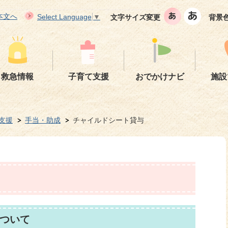
本文へ
Select Language
▼
文字サイズ変更
背景
救急情報
子育て支援
おでかけナビ
施設
支援
手当・助成
チャイルドシート貸与
ついて