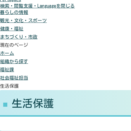
検索・閲覧支援・
Language
を閉じる
に
色
元
暮らしの情報
す
に
に
観光・文化・スポーツ
る
す
戻
健康・福祉
る
す
まちづくり・市政
現在のページ
ホーム
組織から探す
福祉課
社会福祉担当
生活保護
生活保護