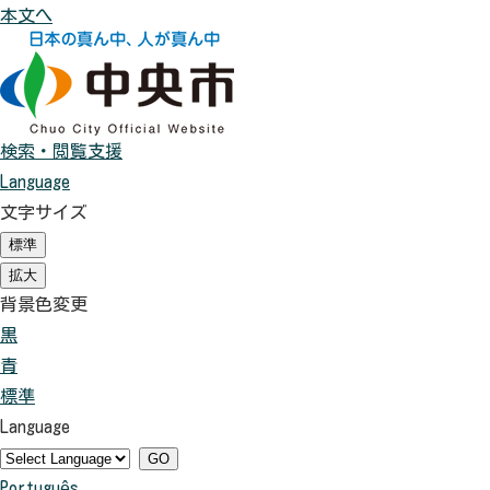
本文へ
検索・閲覧支援
Language
文字サイズ
標準
（
初
拡大
（
期
初
背景色変更
状
期
態
黒
背
状
）
態
青
景
背
）
標準
色
景
背
Language
を
色
景
黒
を
色
GO
Português
色
青
を