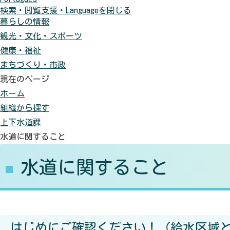
検索・閲覧支援・
Language
を閉じる
に
色
元
暮らしの情報
す
に
に
観光・文化・スポーツ
る
す
戻
健康・福祉
る
す
まちづくり・市政
現在のページ
ホーム
組織から探す
上下水道課
水道に関すること
水道に関すること
はじめにご確認ください！（給水区域