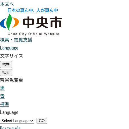
本文へ
検索・閲覧支援
Language
文字サイズ
標準
（
初
拡大
（
期
初
背景色変更
状
期
態
黒
背
状
）
態
青
景
背
）
標準
色
景
背
Language
を
色
景
黒
を
色
GO
Português
色
青
を