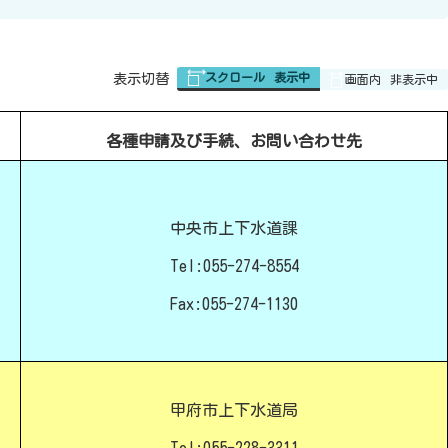
スクロール
表示中
表
表示切替
画面内
非表示中
組
み
各種申請及び手続、
お問い合わせ先
の
中央市上下水道課
Tel:055-274-8554
Fax:055-274-1130
甲府市上下水道局