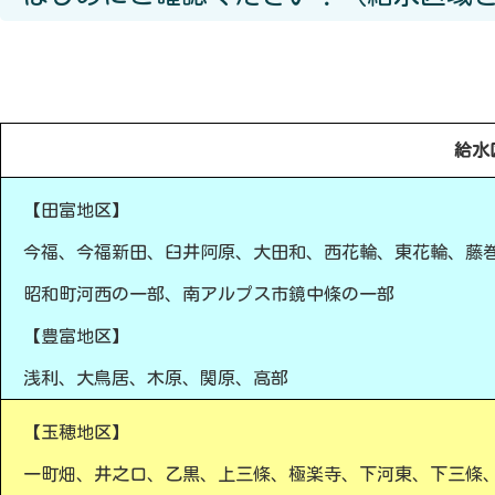
給水
【田富地区】
今福、今福新田、臼井阿原、大田和、西花輪、東花輪、藤
昭和町河西の一部、南アルプス市鏡中條の一部
【豊富地区】
浅利、大鳥居、木原、関原、高部
【玉穂地区】
一町畑、井之口、乙黒、上三條、極楽寺、下河東、下三條