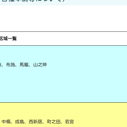
区域一覧
巻、布施、馬籠、山之神
、中楯、成島、西新居、町之田、若宮