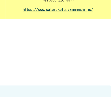
Tel:055-228-3311
https://www.water.kofu.yamanashi.jp/