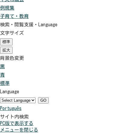
例規集
子育て・教育
検索・閲覧支援・
Language
文字サイズ
標準
（初
期
拡大
（初
状
期
背景色変更
態）
状
黒
背
態）
青
景
背
標準
色
景
背
Language
を
色
景
黒
を
色
GO
Português
色
青
を
サイト内検索
に
色
元
PC版で表示する
す
に
に
メニューを閉じる
る
す
戻