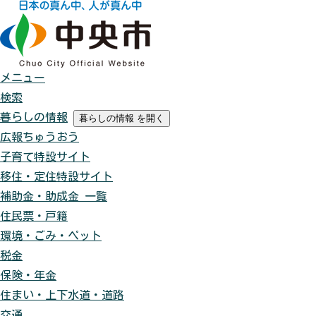
メニュー
検索
暮らしの情報
暮らしの情報
を開く
広報ちゅうおう
子育て特設サイト
移住・定住特設サイト
補助金・助成金 一覧
住民票・戸籍
環境・ごみ・ペット
税金
保険・年金
住まい・上下水道・道路
交通