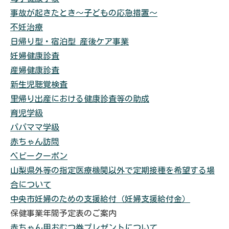
事故が起きたとき～子どもの応急措置～
不妊治療
日帰り型・宿泊型 産後ケア事業
妊婦健康診査
産婦健康診査
新生児聴覚検査
里帰り出産における健康診査等の助成
育児学級
パパママ学級
赤ちゃん訪問
ベビークーポン
山梨県外等の指定医療機関以外で定期接種を希望する場
合について
中央市妊婦のための支援給付（妊婦支援給付金）
保健事業年間予定表のご案内
赤ちゃん用おむつ券プレゼントについて