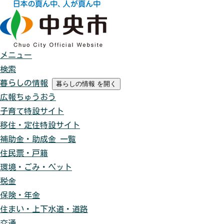
メニュー
検索
暮らしの情報
暮らしの情報
を開く
広報ちゅうおう
子育て特設サイト
移住・定住特設サイト
補助金・助成金 一覧
住民票・戸籍
環境・ごみ・ペット
税金
保険・年金
住まい・上下水道・道路
交通