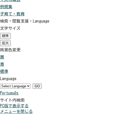
例規集
子育て・教育
検索・閲覧支援・
Language
文字サイズ
標準
（初
期
拡大
（初
状
期
背景色変更
態）
状
黒
背
態）
青
景
背
標準
色
景
背
Language
を
色
景
黒
を
色
GO
Português
色
青
を
サイト内検索
に
色
元
PC版で表示する
す
に
に
メニューを閉じる
る
す
戻