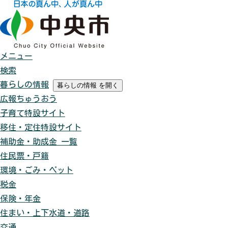
メニュー
検索
暮らしの情報
暮らしの情報
を開く
広報ちゅうおう
子育て特設サイト
移住・定住特設サイト
補助金・助成金 一覧
住民票・戸籍
環境・ごみ・ペット
税金
保険・年金
住まい・上下水道・道路
交通