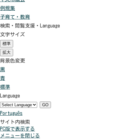
例規集
子育て・教育
検索・閲覧支援・
Language
文字サイズ
標準
（初
期
拡大
（初
状
期
背景色変更
態）
状
黒
背
態）
青
景
背
標準
色
景
背
Language
を
色
景
黒
を
色
GO
Português
色
青
を
サイト内検索
に
色
元
PC版で表示する
す
に
に
メニューを閉じる
る
す
戻