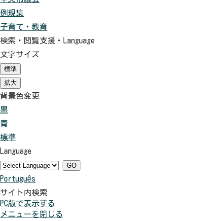
例規集
子育て・教育
検索・閲覧支援・
Language
文字サイズ
標準
（初
期
拡大
（初
状
期
背景色変更
態）
状
黒
背
態）
青
景
背
標準
色
景
背
Language
を
色
景
黒
を
色
GO
Português
色
青
を
サイト内検索
に
色
元
PC版で表示する
す
に
に
メニューを閉じる
る
す
戻