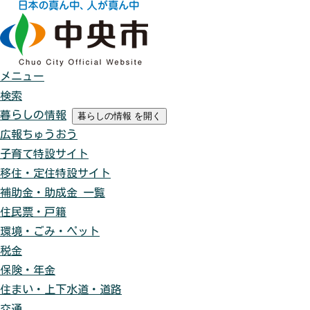
メニュー
検索
暮らしの情報
暮らしの情報
を開く
広報ちゅうおう
子育て特設サイト
移住・定住特設サイト
補助金・助成金 一覧
住民票・戸籍
環境・ごみ・ペット
税金
保険・年金
住まい・上下水道・道路
交通