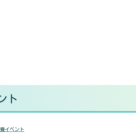
ント
養イベント