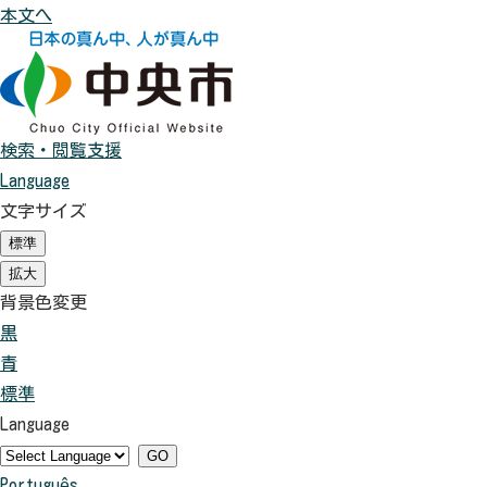
本文へ
検索・閲覧支援
Language
文字サイズ
標準
（
初
拡大
（
期
初
背景色変更
状
期
態
黒
背
状
）
態
青
景
背
）
標準
色
景
背
Language
を
色
景
黒
を
色
GO
Português
色
青
を