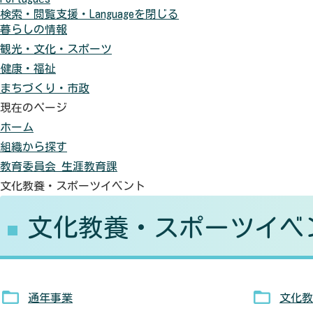
検索・閲覧支援・
Language
を閉じる
に
色
元
暮らしの情報
す
に
に
観光・文化・スポーツ
る
す
戻
健康・福祉
る
す
まちづくり・市政
現在のページ
ホーム
組織から探す
教育委員会 生涯教育課
文化教養・スポーツイベント
文化教養・スポーツイベ
通年事業
文化教