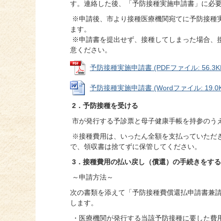
す。連絡した後、「予防接種実施申請書」に必
※申請後、市より接種医療機関宛てに予防接種
ます。
※申請書を提出せず、接種してしまった場合、
意ください。
予防接種実施申請書 (PDFファイル: 56.3K
予防接種実施申請書 (Wordファイル: 19.0K
2．予防接種を受ける
市が発行する予診票と母子健康手帳を持参のう
※接種費用は、いったん全額を支払っていただ
で、領収書は捨てずに保管してください。
3．接種費用の払い戻し（償還）の手続きをする
～申請方法～
次の書類を添えて「予防接種費償還払申請書兼
します。
・医療機関が発行する当該予防接種に要した費