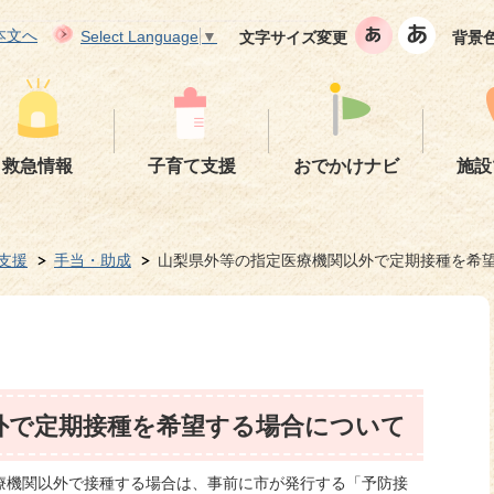
本文へ
Select Language
▼
文字サイズ変更
背景
救急情報
子育て支援
おでかけナビ
施設
支援
手当・助成
山梨県外等の指定医療機関以外で定期接種を希
外で定期接種を希望する場合について
療機関以外で接種する場合は、事前に市が発行する「予防接