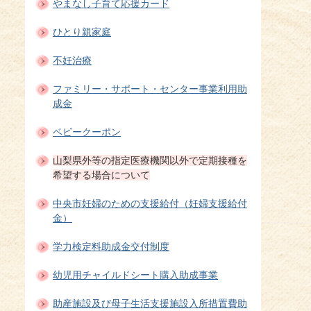
やまなし子育て応援カード
ひとり親家庭
不妊治療
ファミリー・サポート・センター事業利用助
成金
ベビークーポン
山梨県外等の指定医療機関以外で定期接種を
希望する場合について
中央市妊婦のための支援給付（妊婦支援給付
金）
学力検定料助成金交付制度
幼児用チャイルドシート購入助成事業
助産施設及び母子生活支援施設入所措置費助