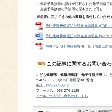
・当該予防接種の記録が記載された母子健康手
・当該予防接種の予診票の原本または写し
※必要に応じてその他の書類を添付していただ
予防接種費償還払申請書兼請求書 (PDFファイル
予防接種費償還払申請書兼請求書 (Wordファイ
中央市定期予防接種費用一覧（償還上限額） (P
この記事に関するお問い合わ
こども健康部 健康増進課 母子保健担当（こ
〒409-3892 中央市臼井阿原301番地1
電話：
055-274-8542
ファックス：055-274-1125
メールでのお問い合わせはこちら
PDFファイルを閲覧するに