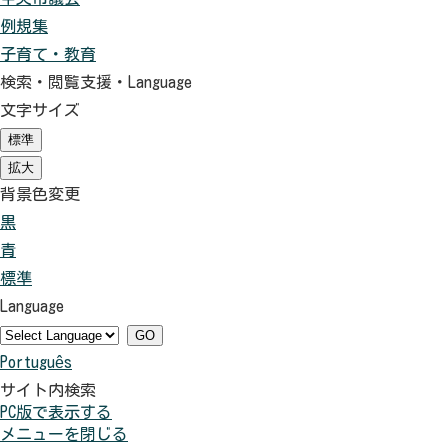
例規集
子育て・教育
検索・閲覧支援・
Language
文字サイズ
標準
（初
期
拡大
（初
状
期
背景色変更
態）
状
黒
背
態）
青
景
背
標準
色
景
背
Language
を
色
景
黒
を
色
GO
Português
色
青
を
サイト内検索
に
色
元
PC版で表示する
す
に
に
メニューを閉じる
る
す
戻