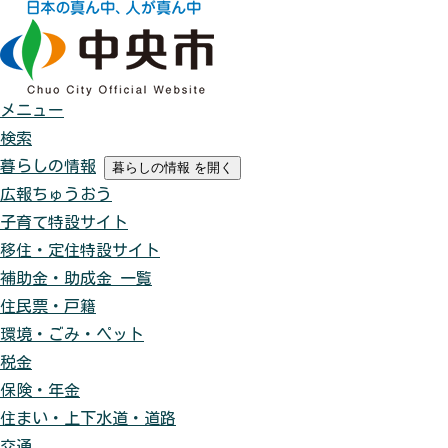
メニュー
検索
暮らしの情報
暮らしの情報
を開く
広報ちゅうおう
子育て特設サイト
移住・定住特設サイト
補助金・助成金 一覧
住民票・戸籍
環境・ごみ・ペット
税金
保険・年金
住まい・上下水道・道路
交通