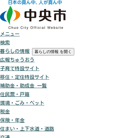
メニュー
検索
暮らしの情報
暮らしの情報
を開く
広報ちゅうおう
子育て特設サイト
移住・定住特設サイト
補助金・助成金 一覧
住民票・戸籍
環境・ごみ・ペット
税金
保険・年金
住まい・上下水道・道路
交通