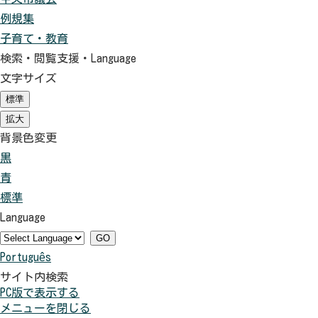
例規集
子育て・教育
検索・閲覧支援・
Language
文字サイズ
標準
（初
期
拡大
（初
状
期
背景色変更
態）
状
黒
背
態）
青
景
背
標準
色
景
背
Language
を
色
景
黒
を
色
GO
Português
色
青
を
サイト内検索
に
色
元
PC版で表示する
す
に
に
メニューを閉じる
る
す
戻