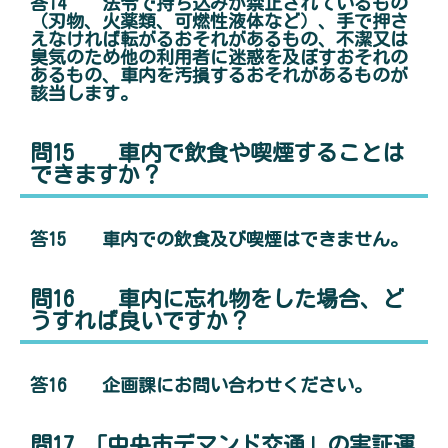
答14 法令で持ち込みが禁止されているもの
（刃物、火薬類、可燃性液体など）、手で押さ
えなければ転がるおそれがあるもの、不潔又は
臭気のため他の利用者に迷惑を及ぼすおそれの
あるもの、車内を汚損するおそれがあるものが
該当します。
問15 車内で飲食や喫煙することは
できますか？
答15 車内での飲食及び喫煙はできません。
問16 車内に忘れ物をした場合、ど
うすれば良いですか？
答16 企画課にお問い合わせください。
問17 「中央市デマンド交通」の実証運