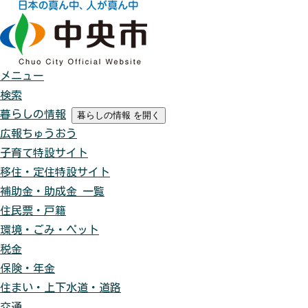
メニュー
検索
暮らしの情報
暮らしの情報
を開く
広報ちゅうおう
子育て特設サイト
移住・定住特設サイト
補助金・助成金 一覧
住民票・戸籍
環境・ごみ・ペット
税金
保険・年金
住まい・上下水道・道路
交通