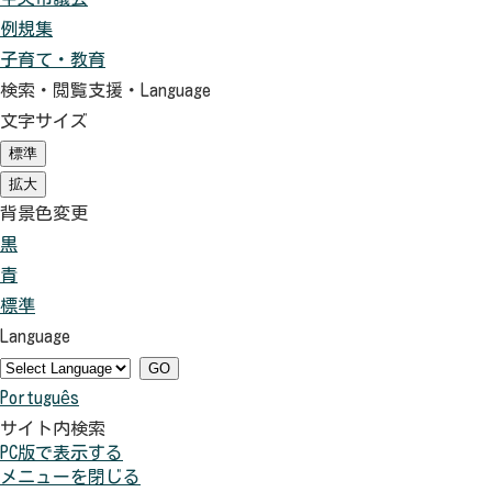
例規集
子育て・教育
検索・閲覧支援・
Language
文字サイズ
標準
（初
期
拡大
（初
状
期
背景色変更
態）
状
黒
背
態）
青
景
背
標準
色
景
背
Language
を
色
景
黒
を
色
GO
Português
色
青
を
サイト内検索
に
色
元
PC版で表示する
す
に
に
メニューを閉じる
る
す
戻