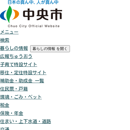
メニュー
検索
暮らしの情報
暮らしの情報
を開く
広報ちゅうおう
子育て特設サイト
移住・定住特設サイト
補助金・助成金 一覧
住民票・戸籍
環境・ごみ・ペット
税金
保険・年金
住まい・上下水道・道路
交通