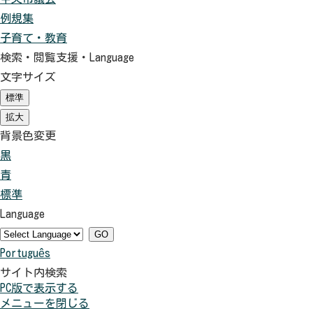
例規集
子育て・教育
検索・閲覧支援・
Language
文字サイズ
標準
（初
期
拡大
（初
状
期
背景色変更
態）
状
黒
背
態）
青
景
背
標準
色
景
背
Language
を
色
景
黒
を
色
GO
Português
色
青
を
サイト内検索
に
色
元
PC版で表示する
す
に
に
メニューを閉じる
る
す
戻