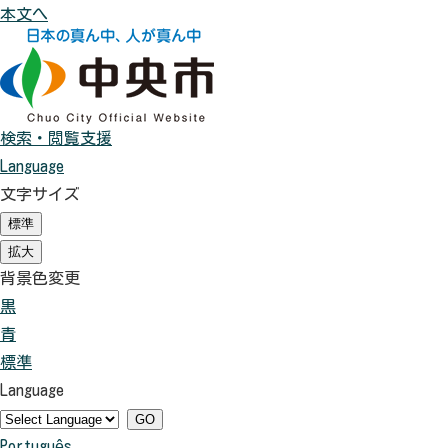
本文へ
検索・閲覧支援
Language
文字サイズ
標準
（
初
拡大
（
期
初
背景色変更
状
期
態
黒
背
状
）
態
青
景
背
）
標準
色
景
背
Language
を
色
景
黒
を
色
GO
Português
色
青
を