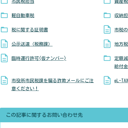
市民税担当
資産税
軽自動車税
収納担
税に関する証明書
市税の
公示送達（税務課）
地方税
臨時運行許可(仮ナンバー)
定額減
給付金
市役所市民税課を騙る詐欺メールにご注
eL-
意ください！
この記事に関するお問い合わせ先