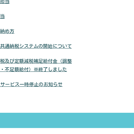
担当
当
納め方
共通納税システムの開始について
税及び定額減税補足給付金（調整
・不足額給付）※終了しました
TAXサービス一時停止のお知らせ