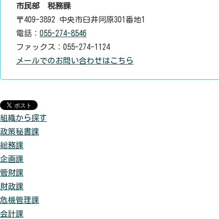
市民部 税務課
〒409-3892 中央市臼井阿原301番地1
電話：
055-274-8546
ファックス：055-274-1124
メールでのお問い合わせはこちら
組織から探す
政策秘書課
総務課
企画課
管財課
財政課
危機管理課
会計課