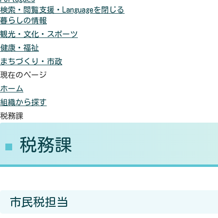
検索・閲覧支援・
Language
を閉じる
に
色
元
暮らしの情報
す
に
に
観光・文化・スポーツ
る
す
戻
健康・福祉
る
す
まちづくり・市政
現在のページ
ホーム
組織から探す
税務課
税務課
市民税担当