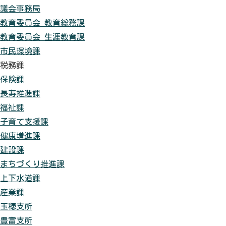
議会事務局
教育委員会 教育総務課
教育委員会 生涯教育課
市民環境課
税務課
保険課
長寿推進課
福祉課
子育て支援課
健康増進課
建設課
まちづくり推進課
上下水道課
産業課
玉穂支所
豊富支所