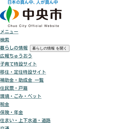
メニュー
検索
暮らしの情報
暮らしの情報
を開く
広報ちゅうおう
子育て特設サイト
移住・定住特設サイト
補助金・助成金 一覧
住民票・戸籍
環境・ごみ・ペット
税金
保険・年金
住まい・上下水道・道路
交通