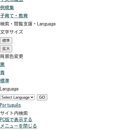
例規集
子育て・教育
検索・閲覧支援・
Language
文字サイズ
標準
（初
期
拡大
（初
状
期
背景色変更
態）
状
黒
背
態）
青
景
背
標準
色
景
背
Language
を
色
景
黒
を
色
GO
Português
色
青
を
サイト内検索
に
色
元
PC版で表示する
す
に
に
メニューを閉じる
る
す
戻