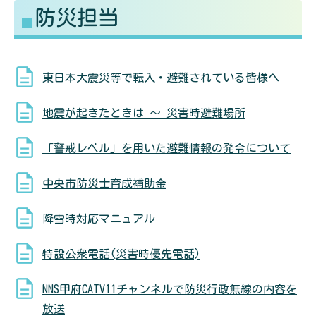
防災担当
る
す
東日本大震災等で転入・避難されている皆様へ
地震が起きたときは ～ 災害時避難場所
「警戒レベル」を用いた避難情報の発令について
中央市防災士育成補助金
降雪時対応マニュアル
特設公衆電話(災害時優先電話)
NNS甲府CATV11チャンネルで防災行政無線の内容を
放送