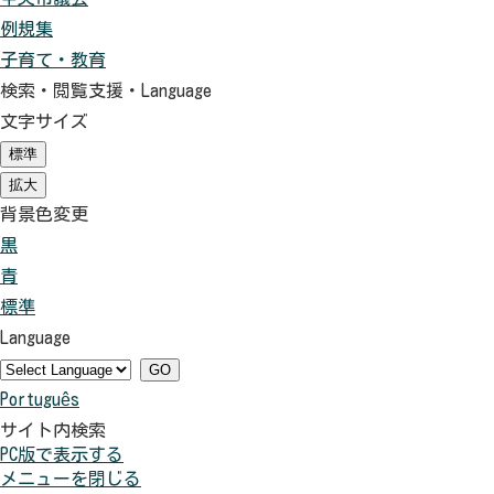
例規集
子育て・教育
検索・閲覧支援・
Language
文字サイズ
標準
（初
期
拡大
（初
状
期
背景色変更
態）
状
黒
背
態）
青
景
背
標準
色
景
背
Language
を
色
景
黒
を
色
GO
Português
色
青
を
サイト内検索
に
色
元
PC版で表示する
す
に
に
メニューを閉じる
る
す
戻