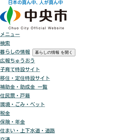
メニュー
検索
暮らしの情報
暮らしの情報
を開く
広報ちゅうおう
子育て特設サイト
移住・定住特設サイト
補助金・助成金 一覧
住民票・戸籍
環境・ごみ・ペット
税金
保険・年金
住まい・上下水道・道路
交通